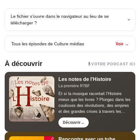
Le fichier s'ouvre dans le navigateur au lieu de se
télécharger ?
Tous les épisodes de Culture médias
Voir →
À découvrir
VOTRE PODCAST ICI
Les notes de l'Histoire
La première RTBF
Et si la musique racontait l’Histoire
mieux que les livres ? Plongez dans les
coulisses des révolutions, des empires
et des grandes crises à travers les
œuvres qui les ont marquées. Les
Découvrir
Notes de l’Histoire, animé par Jean-
Louis Lahaye, est le...
Rencontre avec un tube