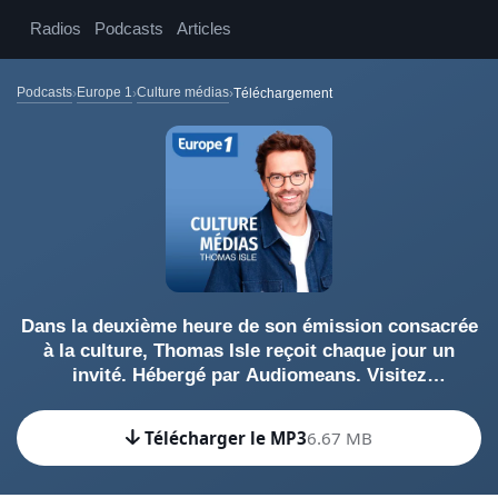
Radios
Podcasts
Articles
Podcasts
Europe 1
Culture médias
Téléchargement
Dans la deuxième heure de son émission consacrée
à la culture, Thomas Isle reçoit chaque jour un
invité. Hébergé par Audiomeans. Visitez
audiomeans.fr/politique-de-confidentialite pour plus
d'informations.
Télécharger le MP3
6.67 MB