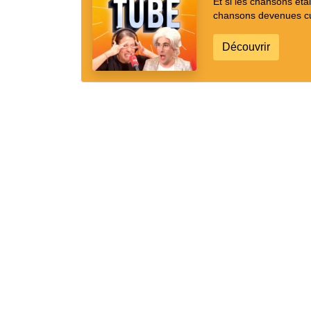
Et si les chansons ét
chansons devenues cul
Découvrir