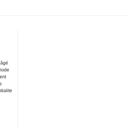
 âgé
riode
ent
s
tialite