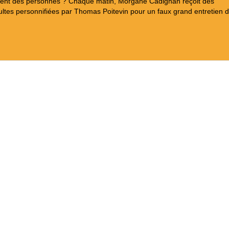
aient des personnes ? Chaque matin, Morgane Cadignan reçoit des
tes personnifiées par Thomas Poitevin pour un faux grand entretien d