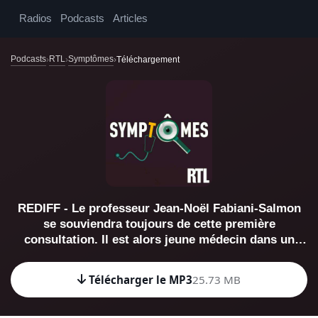
Radios
Podcasts
Articles
Podcasts
RTL
Symptômes
Téléchargement
REDIFF - Le professeur Jean-Noël Fabiani-Salmon
se souviendra toujours de cette première
consultation. Il est alors jeune médecin dans un
hôpital parisien et il accueille aux urgences une
jeune femme de 25 ans qui se plaint de fortes
Télécharger le MP3
25.73 MB
douleurs thoraciques. La description de sa douleur
est très précise et lui fait penser à une angine de
poitrine, même s'il a des doutes. "C'est absolument