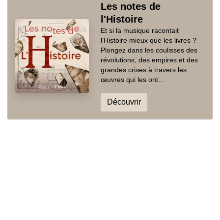
Les notes de
l'Histoire
Et si la musique racontait
l’Histoire mieux que les livres ?
Plongez dans les coulisses des
révolutions, des empires et des
grandes crises à travers les
œuvres qui les ont...
Découvrir