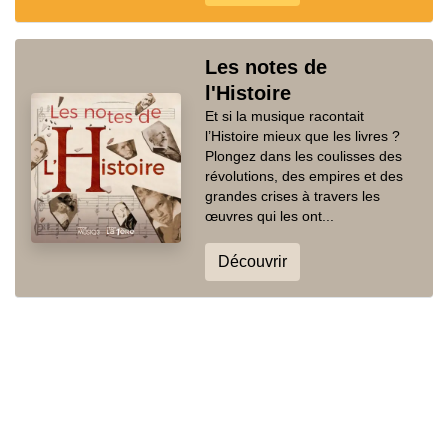
Les notes de
l'Histoire
Et si la musique racontait
l’Histoire mieux que les livres ?
Plongez dans les coulisses des
révolutions, des empires et des
grandes crises à travers les
œuvres qui les ont...
Découvrir