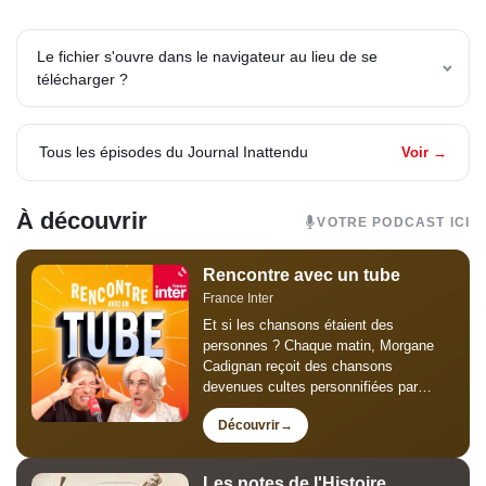
Le fichier s'ouvre dans le navigateur au lieu de se
télécharger ?
Tous les épisodes du Journal Inattendu
Voir →
À découvrir
VOTRE PODCAST ICI
Rencontre avec un tube
France Inter
Et si les chansons étaient des
personnes ? Chaque matin, Morgane
Cadignan reçoit des chansons
devenues cultes personnifiées par
Thomas Poitevin pour un faux grand
Découvrir
entretien de trois minutes : humour,
mémoire collective et chansons
susceptibles, mégalos...
Les notes de l'Histoire