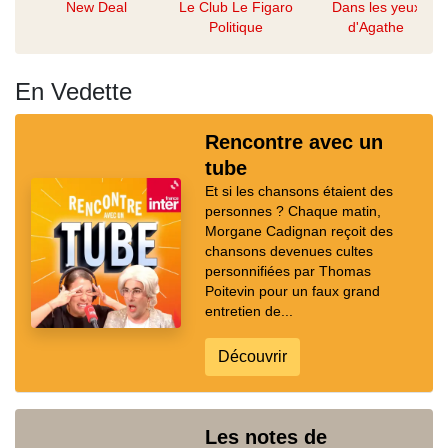
New Deal
Le Club Le Figaro
Dans les yeux
Politique
d'Agathe
En Vedette
Rencontre avec un
tube
Et si les chansons étaient des
personnes ? Chaque matin,
Morgane Cadignan reçoit des
chansons devenues cultes
personnifiées par Thomas
Poitevin pour un faux grand
entretien de...
Découvrir
Les notes de