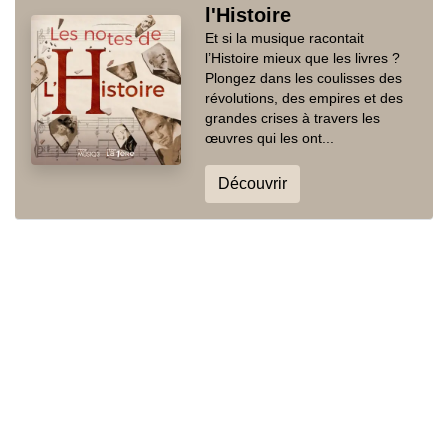
l'Histoire
Et si la musique racontait
l’Histoire mieux que les livres ?
Plongez dans les coulisses des
révolutions, des empires et des
grandes crises à travers les
œuvres qui les ont...
Découvrir