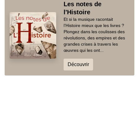
Les notes de
l'Histoire
Et si la musique racontait
l’Histoire mieux que les livres ?
Plongez dans les coulisses des
révolutions, des empires et des
grandes crises à travers les
œuvres qui les ont...
Découvrir