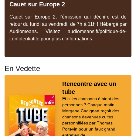
Cauet sur Europe 2
Cauet sur Europe 2, l’émission qui déchire est de
retour du lundi au vendredi, de 7h à 11h ! Hébergé par
Audiomeans. Visitez audiomeans.fr/politique-de-
confidentialite pour plus d'informations.
En Vedette
Rencontre avec un
tube
Et si les chansons étaient des
personnes ? Chaque matin,
Morgane Cadignan reçoit des
chansons devenues cultes
personnifiées par Thomas
Poitevin pour un faux grand
entretien de...