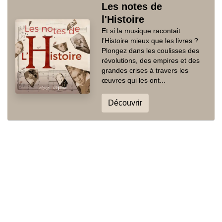
Les notes de
l'Histoire
Et si la musique racontait
l’Histoire mieux que les livres ?
Plongez dans les coulisses des
révolutions, des empires et des
grandes crises à travers les
œuvres qui les ont...
Découvrir