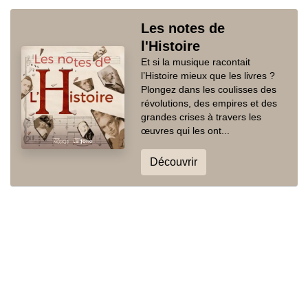
Les notes de
l'Histoire
Et si la musique racontait
l’Histoire mieux que les livres ?
Plongez dans les coulisses des
révolutions, des empires et des
grandes crises à travers les
œuvres qui les ont...
Découvrir