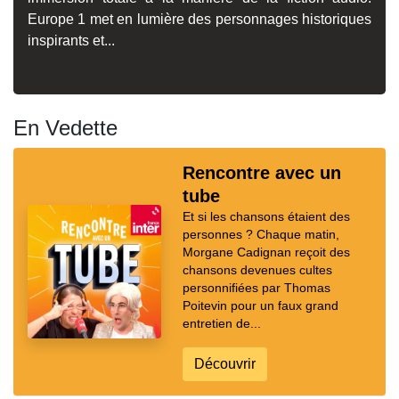
Europe 1 met en lumière des personnages historiques
inspirants et...
En Vedette
Rencontre avec un
tube
Et si les chansons étaient des
personnes ? Chaque matin,
Morgane Cadignan reçoit des
chansons devenues cultes
personnifiées par Thomas
Poitevin pour un faux grand
entretien de...
Découvrir