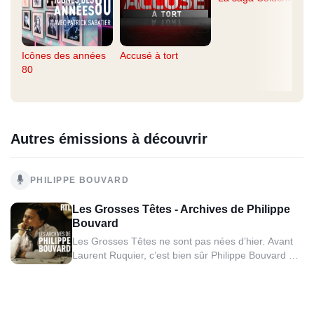
Icônes des années
Accusé à tort
80
Autres émissions à découvrir
PHILIPPE BOUVARD
Les Grosses Têtes - Archives de Philippe
Bouvard
Les Grosses Têtes ne sont pas nées d’hier. Avant
Laurent Ruquier, c’est bien sûr Philippe Bouvard qui
a animé l’émission pendant une quarantaine
d’années. L’ambiance était toute aussi folle
qu’aujourd’hui avec des sociétaires comme Jean
Yanne, Jacques Martin, Claude Sarraute, Sim ou