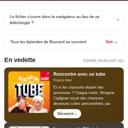
Le fichier s'ouvre dans le navigateur au lieu de se
télécharger ?
Tous les épisodes de Bouvard se souvient
Voir →
En vedette
VOTRE PODCAST ICI
Rencontre avec un tube
France Inter
Et si les chansons étaient des
personnes ? Chaque matin, Morgane
Cadignan reçoit des chansons
devenues cultes personnifiées par
Thomas Poitevin pour un faux grand
Découvrir
entretien de trois minutes : humour,
mémoire collective et chansons
susceptibles, mégalos...