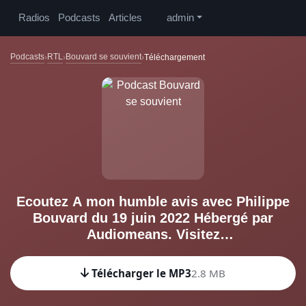
Radios
Podcasts
Articles
admin
Podcasts
RTL
Bouvard se souvient
Téléchargement
Ecoutez A mon humble avis avec Philippe
Bouvard du 19 juin 2022 Hébergé par
Audiomeans. Visitez
audiomeans.fr/politique-de-confidentialite
pour plus d'informations.
Télécharger le MP3
2.8 MB