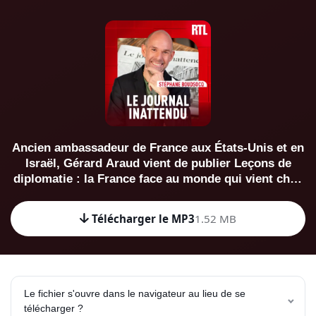
Ancien ambassadeur de France aux États-Unis et en
Israël, Gérard Araud vient de publier Leçons de
diplomatie : la France face au monde qui vient chez
Tallandier. Ecoutez Le journal inattendu avec
Stéphane Boudsocq du 18 octobre 2025. Hébergé
Télécharger le MP3
1.52 MB
par Audiomeans. Visitez audiomeans.fr/politique-
de-confidentialite pour plus d'informations.
Le fichier s'ouvre dans le navigateur au lieu de se
télécharger ?