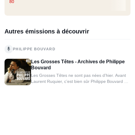
80
Autres émissions à découvrir
PHILIPPE BOUVARD
Les Grosses Têtes - Archives de Philippe
Bouvard
Les Grosses Têtes ne sont pas nées d’hier. Avant
Laurent Ruquier, c’est bien sûr Philippe Bouvard qui
a animé l’émission pendant une quarantaine
d’années. L’ambiance était toute aussi folle
qu’aujourd’hui avec des sociétaires comme Jean
Yanne, Jacques Martin, Claude Sarraute, Sim ou
encore...