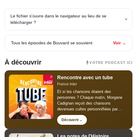
Le fichier s'ouvre dans le navigateur au lieu de se
télécharger ?
Tous les épisodes de Bouvard se souvient
Voir →
À découvrir
VOTRE PODCAST ICI
Rencontre avec un tube
France Inter
Et si les chansons étaient des
personnes ? Chaque matin, Morgane
Cadignan reçoit des chansons
devenues cultes personnifiées par
Thomas Poitevin pour un faux grand
Découvrir
entretien de trois minutes : humour,
mémoire collective et chansons
susceptibles, mégalos...
Les notes de l'Histoire