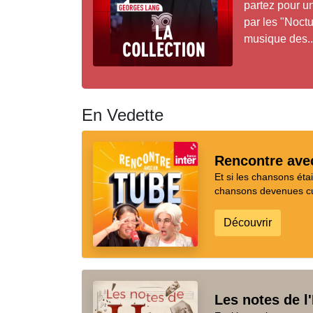
partez pour u
par les "Noctu
musique des..
En Vedette
Rencontre ave
Et si les chansons ét
chansons devenues cul
Découvrir
Les notes de l'