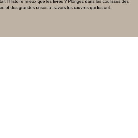
tait l’Histoire mieux que les livres ? Plongez dans les coulisses des
es et des grandes crises à travers les œuvres qui les ont...