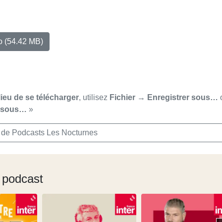
io
(54.42 MB)
lieu de se télécharger
, utilisez
Fichier → Enregistrer sous…
r sous…
»
 de Podcasts Les Nocturnes
 podcast