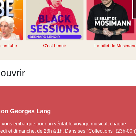
c un tube
C'est Lenoir
Le billet de Mosiman
ouvrir
tion Georges Lang
 vous embarque pour un véritable voyage musical, chaque
edi et dimanche, de 23h à 1h. Dans ses "Collections" (23h-00h)