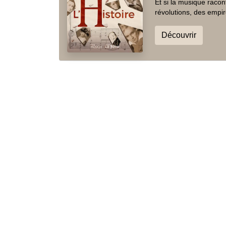
Et si la musique racon
révolutions, des empir
Découvrir