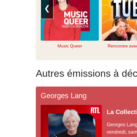
❮
Music Queer
Rencontre ave
Autres émissions à déc
Georges Lang
La Collec
Georges Lang
vendredi, sam