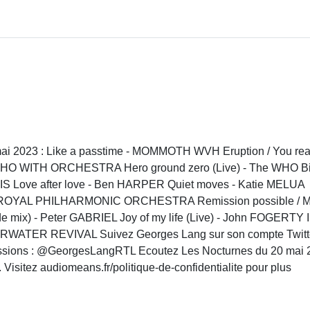
i 2023 : Like a passtime - MOMMOTH WVH Eruption / You real
 WHO WITH ORCHESTRA Hero ground zero (Live) - The WHO Big
 Love after love - Ben HARPER Quiet moves - Katie MELUA
he ROYAL PHILHARMONIC ORCHESTRA Remission possible / 
e mix) - Peter GABRIEL Joy of my life (Live) - John FOGERTY I
ARWATER REVIVAL Suivez Georges Lang sur son compte Twitt
émissions : @GeorgesLangRTL Ecoutez Les Nocturnes du 20 mai
sitez audiomeans.fr/politique-de-confidentialite pour plus