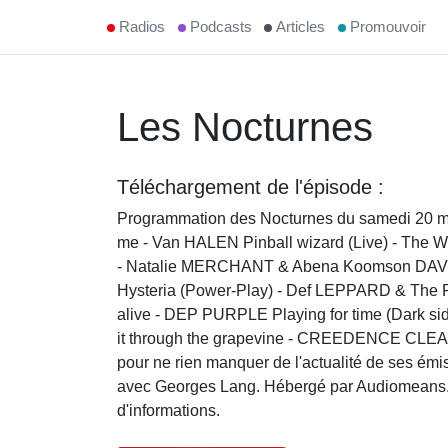
Radios
Podcasts
Articles
Promouvoir
Les Nocturnes
Téléchargement de l'épisode :
Programmation des Nocturnes du samedi 20 ma
me - Van HALEN Pinball wizard (Live) - The
- Natalie MERCHANT & Abena Koomson DAVIS
Hysteria (Power-Play) - Def LEPPARD & T
alive - DEP PURPLE Playing for time (Dark sid
it through the grapevine - CREEDENCE CLE
pour ne rien manquer de l'actualité de ses 
avec Georges Lang. Hébergé par Audiomeans. Vi
d'informations.