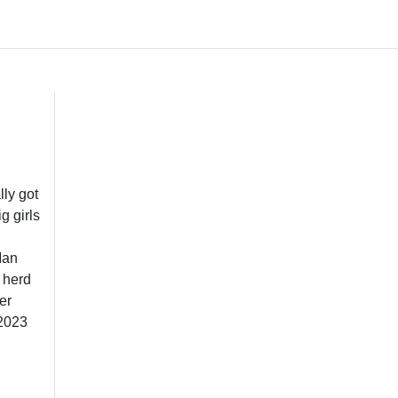
ly got
 girls
Man
 herd
er
 2023