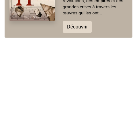
révolutions, des empires et des
grandes crises à travers les
œuvres qui les ont...
Découvrir