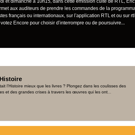
 et dimanche à 10h15, dans cette émission culte de RTL, Eric
rmet aux auditeurs de prendre les commandes de la programma
tes français ou internationaux, sur l'application RTL et ou sur rtl.
votez Encore pour choisir d'interrompre ou de poursuivre...
Histoire
tait l’Histoire mieux que les livres ? Plongez dans les coulisses des
es et des grandes crises à travers les œuvres qui les ont...