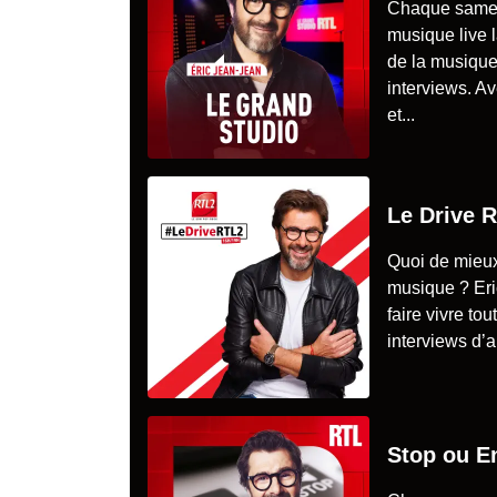
Chaque samedi
musique live 
de la musique
interviews. A
et...
Le Drive 
Quoi de mieux
musique ? Er
faire vivre to
interviews d’ar
Stop ou E