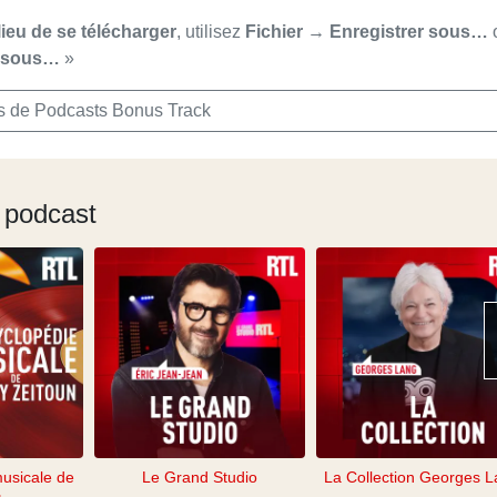
lieu de se télécharger
, utilisez
Fichier → Enregistrer sous…
r sous…
»
s de Podcasts Bonus Track
 podcast
musicale de
Le Grand Studio
La Collection Georges 