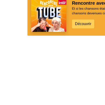
Rencontre ave
Et si les chansons ét
chansons devenues cul
Découvrir