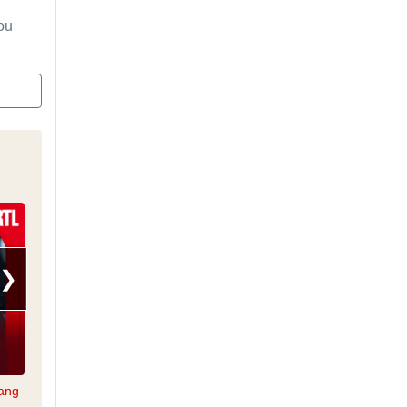
ou
❯
Lang
Stop ou Encore