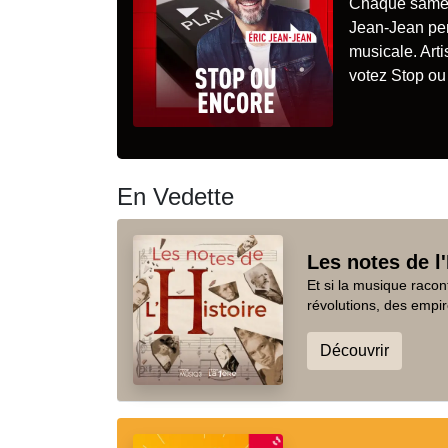
Chaque samedi
Jean-Jean pe
musicale. Artis
votez Stop ou 
En Vedette
Les notes de l'
Et si la musique racon
révolutions, des empir
Découvrir