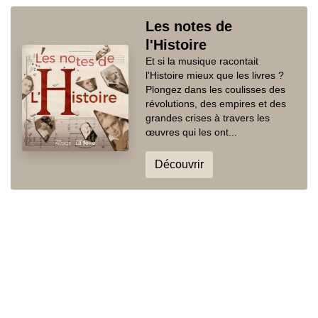
Les notes de
l'Histoire
Et si la musique racontait
l’Histoire mieux que les livres ?
Plongez dans les coulisses des
révolutions, des empires et des
grandes crises à travers les
œuvres qui les ont...
Découvrir