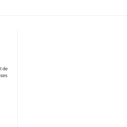
t de
 ses