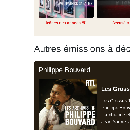
Icônes des années 80
Accusé à 
Autres émissions à déc
Philippe Bouvard
Les Gross
Les Grosses T
Philippe Bouv
L’ambiance ét
Jean Yanne, J