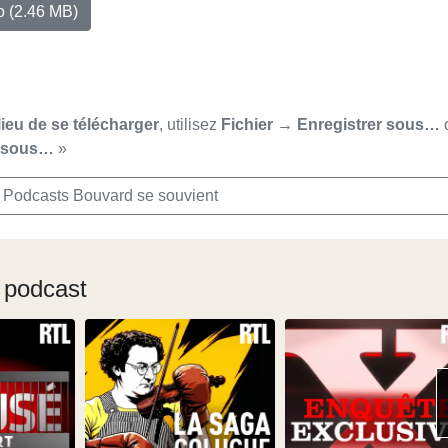
io
(2.46 MB)
lieu de se télécharger
, utilisez
Fichier → Enregistrer sous…
r sous…
»
 Podcasts Bouvard se souvient
 podcast