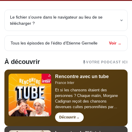
Le fichier s'ouvre dans le navigateur au lieu de se
télécharger ?
Tous les épisodes de l'édito d'Etienne Gernelle
Voir →
À découvrir
VOTRE PODCAST ICI
Rencontre avec un tube
France Inter
Et si les chansons étaient des
personnes ? Chaque matin, Morgane
Cadignan reçoit des chansons
devenues cultes personnifiées par
Thomas Poitevin pour un faux grand
Découvrir
entretien de trois minutes : humour,
mémoire collective et chansons
susceptibles, mégalos...