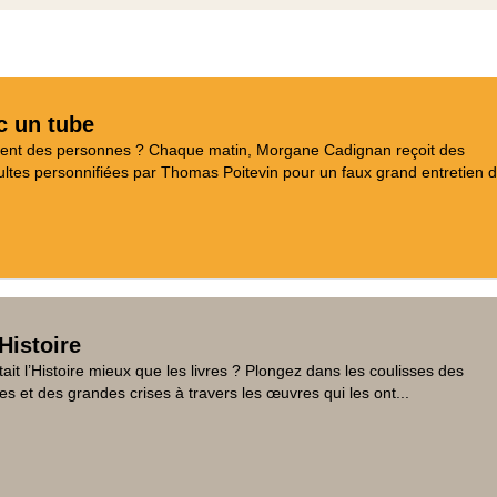
c un tube
aient des personnes ? Chaque matin, Morgane Cadignan reçoit des
tes personnifiées par Thomas Poitevin pour un faux grand entretien d
Histoire
tait l’Histoire mieux que les livres ? Plongez dans les coulisses des
es et des grandes crises à travers les œuvres qui les ont...