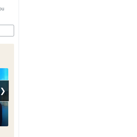
ou
❯
18H Darius Rochebin
La France en Face