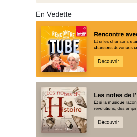
En Vedette
Rencontre ave
Et si les chansons ét
chansons devenues cul
Découvrir
Les notes de l'
Et si la musique racon
révolutions, des empir
Découvrir