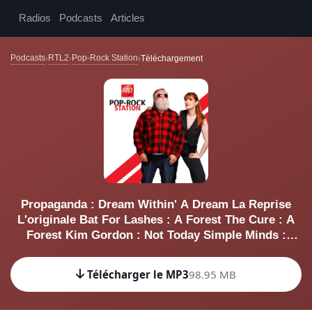
Radios
Podcasts
Articles
Podcasts
RTL2
Pop-Rock Station
Téléchargement
Propaganda : Dream Within' A Dream La Reprise
L'originale Bat For Lashes : A Forest The Cure : A
Forest Kim Gordon : Not Today Simple Minds :
Waterfront (2002) The Starting Line : I See How It Is
Noiseworks : Touch Dry Cleaning : Hit Me Head All
Télécharger le MP3
98.95 MB
Day U2 : I Will Follow Trixie Withley : Breathe You In
My Dreams Vella : Somebody Else Aretha Franklin :
Ain't No Way Depeche Mode : Little 15 La Reprise