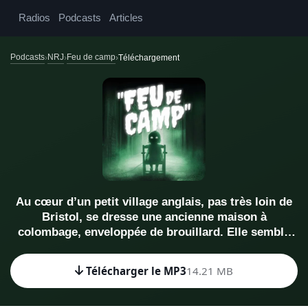
Radios
Podcasts
Articles
Podcasts
NRJ
Feu de camp
Téléchargement
Au cœur d’un petit village anglais, pas très loin de
Bristol, se dresse une ancienne maison à
colombage, enveloppée de brouillard. Elle semble
sortir tout droit d’une vieille légende médiévale.
Aujourd’hui, près d’un millénaire plus tard, elle est
Télécharger le MP3
14.21 MB
encore debout, et toujours en activité : elle porte le
nom d’Ancient Ram Inn. Mais, en plus d’être l’une
des plus vieilles auberges du Royaume-Uni, il s’agit