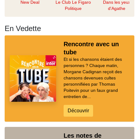
New Deal
Le Club Le Figaro
Dans les yeux
Politique
d'Agathe
En Vedette
Rencontre avec un
tube
Et si les chansons étaient des
personnes ? Chaque matin,
Morgane Cadignan reçoit des
chansons devenues cultes
personnifiées par Thomas
Poitevin pour un faux grand
entretien de...
Découvrir
Les notes de