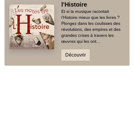
l'Histoire
Et si la musique racontait
l’Histoire mieux que les livres ?
Plongez dans les coulisses des
révolutions, des empires et des
grandes crises à travers les
œuvres qui les ont...
Découvrir