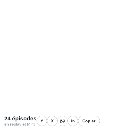
24 épisodes
f
X
in
Copier
en replay et MP3