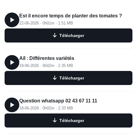
Est il encore temps de planter des tomates ?
22-06-2026
·
0h01m
·
1.51 MB
Télécharger
Aïl : Différentes variétés
19-06-2026
·
0h02m
·
2.35 MB
Télécharger
Question whatsapp 02 43 67 11 11
18-06-2026
·
0h02m
·
2.33 MB
Télécharger