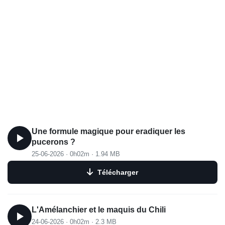
Une formule magique pour eradiquer les
pucerons ?
25-06-2026
·
0h02m
·
1.94 MB
Télécharger
L'Amélanchier et le maquis du Chili
24-06-2026
·
0h02m
·
2.3 MB