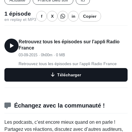
Actualité
France Bleu soir
Ici
1 épisode
f
X
in
Copier
en replay et MP3
Retrouvez tous les épisodes sur l’appli Radio
France
03-09-2015
·
0h00m
·
0 MB
Retrouvez tous les épisodes sur l’appli Radio France
Télécharger
Échangez avec la communauté !
Les podcasts, c’est encore mieux quand on en parle !
Partagez vos réactions, discutez avec d’autres auditeurs,