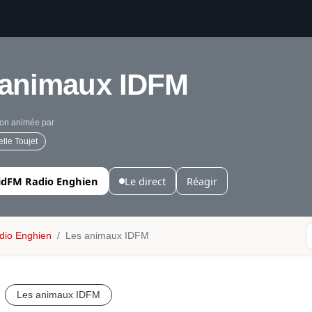
 animaux IDFM
on animée par
elle Toujet
 idFM Radio Enghien
Le direct
Réagir
dio Enghien
Les animaux IDFM
Les animaux IDFM