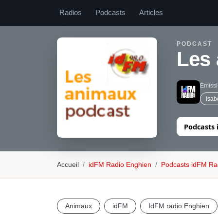
Radios
Podcasts
Articles
PODCAST
Les
Émissi
Isab
Podcasts
Accueil
idFM Radio Enghien
Podcasts idFM Ra
Animaux
idFM
IdFM radio Enghien