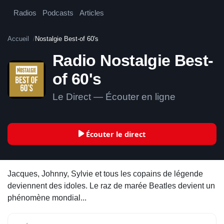
Radios
Podcasts
Articles
Accueil
Nostalgie Best-of 60's
Radio Nostalgie Best-
of 60's
Le Direct — Écouter en ligne
Écouter le direct
Jacques, Johnny, Sylvie et tous les copains de légende
deviennent des idoles. Le raz de marée Beatles devient un
phénomène mondial...