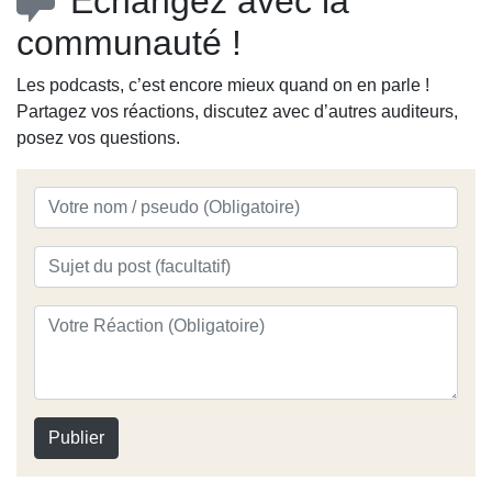
Échangez avec la
acast.com/privacy pour plus d'informations.
L’intégralité des épisodes de VRAI est disponible sur
communauté !
Spotify et toutes les plateformes audio !🔔 Abonnez-vous
pour ne rien manquer des prochains épisodes. 📱
Les podcasts, c’est encore mieux quand on en parle !
Retrouvez VRAI sur les réseaux :Instagram :
Partagez vos réactions, discutez avec d’autres auditeurs,
/ vrailepodcast TikTok : / vrailepodcast ©️ Produit par
posez vos questions.
Endemol FranceVRAI, le Podcast qui fait parler les stars
de télé-réalité.Amour, rupture, famille, succès, échec,
silences… et si vous pouviez lire les messages qui ont
marqué la vie de vos personnalités préférées ?Chaque
mercredi à 12h, Jesta Hillmann reçoit une personnalité qui
se confie à travers ses SMS, vocaux et messages
intimes.Des confidences inédites, des vérités sans filtre…
Ici, tout est vrai, tout est dit.#VRAI #PodcastTéléRéalité
#Confidences Hébergé par Acast. Visitez
acast.com/privacy pour plus d'informations.
Publier