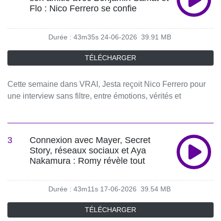
Flo : Nico Ferrero se confie
Durée : 43m35s
24-06-2026
39.91 MB
TÉLÉCHARGER
Cette semaine dans VRAI, Jesta reçoit Nico Ferrero pour
une interview sans filtre, entre émotions, vérités et
confidences.Il revient sur son enfance et sur les relations
qui ont marqué son parcours, notamment les hauts et les
bas de son amitié avec Benjamin Samat et Flo André. Il se
3
Connexion avec Mayer, Secret
confie aussi sur les dessous de sa dernière relation
Story, réseaux sociaux et Aya
amoureuse, une histoire qui l’a profondément marqué.Très
Nakamura : Romy révèle tout
ému, Nico reçoit un message de Sergueï qui le bouleverse
jusqu’aux larmes. Il évoque également un message de sa
Durée : 43m11s
17-06-2026
39.54 MB
maman, particulièrement touchant, et adresse quelques
mots sincères à son ex.🔔 Abonnez-vous pour ne rien
TÉLÉCHARGER
manquer des prochains épisodes.📱 Retrouvez VRAI sur