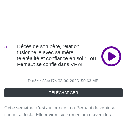
Podcast qui fait parler les stars de télé-réalité.Amour,
rupture, famille, succès, échec, silences… et si vous
pouviez lire les messages qui ont marqué la vie de vos
personnalités préférées ?Chaque mercredi à 12h, Jesta
Hillmann reçoit une personnalité qui se confie à travers ses
SMS, vocaux et messages intimes.Des confidences
inédites, des vérités sans filtre… Ici, tout est vrai, tout est
5
Décès de son père, relation
dit.#VRAI #PodcastTéléRéalité #Confidences Hébergé par
fusionnelle avec sa mère,
Acast. Visitez acast.com/privacy pour plus d'informations.
téléréalité et confiance en soi : Lou
Pernaut se confie dans VRAI
Durée : 55m17s
03-06-2026
50.63 MB
TÉLÉCHARGER
Cette semaine, c’est au tour de Lou Pernaut de venir se
confier à Jesta. Elle revient sur son enfance avec des
parents très médiatisés, la perte de son père et le lien très