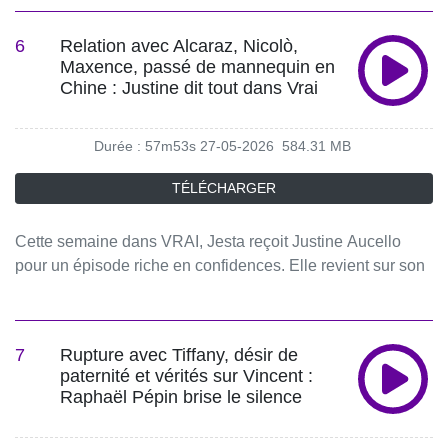
fort qu’elle entretient avec sa mère. Lou se confie
également sur son expérience dans la téléréalité, le
6
Relation avec Alcaraz, Nicolò,
cyberharcèlement qu'elle a subi après The Power, sa
Maxence, passé de mannequin en
rupture amoureuse, son rapport à la confiance en soi et à
Chine : Justine dit tout dans Vrai
son corps.🎧 L’intégralité des épisodes de VRAI est
disponible sur Spotify et toutes les plateformes audio !🔔
Durée : 57m53s
27-05-2026
584.31 MB
Abonnez-vous pour ne rien manquer des prochains
épisodes.📱 Retrouvez VRAI sur les réseaux :Instagram : /
TÉLÉCHARGER
vrailepodcast TikTok : / vrailepodcast VRAI, le Podcast
qui fait parler les stars de télé-réalité.Amour, rupture,
Cette semaine dans VRAI, Jesta reçoit Justine Aucello
famille, succès, échec, silences… et si vous pouviez lire
pour un épisode riche en confidences. Elle revient sur son
les messages qui ont marqué la vie de vos personnalités
passé de mannequin en Chine, son parcours avant la télé-
préférées ?Chaque mercredi à 12h, Jesta Hillmann reçoit
réalité, et surtout sur ses relations avec Anthony Alcaraz,
une personnalité qui se confie à travers ses SMS, vocaux
Nicolò et Simon Féraud. Entre coups de cœur, déceptions
et messages intimes.Des confidences inédites, des vérités
7
Rupture avec Tiffany, désir de
et remises en question, Justine se livre sans filtre et nous
sans filtre… Ici, tout est vrai, tout est dit.#VRAI
paternité et vérités sur Vincent :
révèle la nature de sa relation avec Maxence.🎧
#PodcastTéléRéalité #Confidences Hébergé par Acast.
Raphaël Pépin brise le silence
L’intégralité des épisodes de VRAI est disponible sur
Visitez acast.com/privacy pour plus d'informations.
Spotify et toutes les plateformes audio !🔔 Abonnez-vous