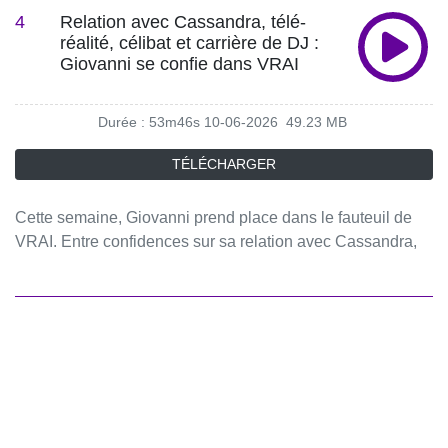
dit.#VRAI #PodcastTéléRéalité #Confidences Hébergé par
4
Relation avec Cassandra, télé-
Acast. Visitez acast.com/privacy pour plus d'informations.
réalité, célibat et carrière de DJ :
Giovanni se confie dans VRAI
Durée : 53m46s
10-06-2026
49.23 MB
TÉLÉCHARGER
Cette semaine, Giovanni prend place dans le fauteuil de
VRAI. Entre confidences sur sa relation avec Cassandra,
son célibat, ses amitiés les plus proches et sa vie de
famille, il revient aussi sur son choix de s’éloigner de la
téléréalité pour se consacrer pleinement à la musique. De
ses premiers pas derrière les platines à ses ambitions pour
l’avenir, Giovanni raconte les coulisses de cette nouvelle
vie à Jesta. 🔔 Abonnez-vous pour ne rien manquer des
prochains épisodes. 📱 Retrouvez VRAI sur les réseaux
:⁠⁠⁠⁠⁠⁠⁠Instagram⁠⁠⁠⁠⁠⁠⁠⁠ ⁠⁠⁠⁠⁠⁠⁠⁠TikTok ⁠⁠⁠⁠⁠⁠⁠ ©️Produit par Endemol FranceVRAI, le