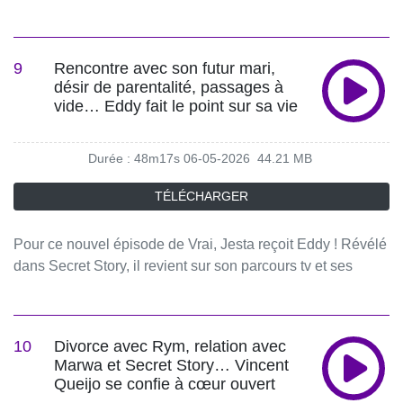
avec Cynthia, son amitié avec Beverly, ses liens avec
les messages qui ont marqué la vie de vos personnalités
Enzo et Manu, mais aussi sur les déceptions qu’il a vécues
préférées ?Chaque mercredi à 12h, Jesta Hillmann reçoit
avec Nicolò et Raphaël Pépin. Il retrace son parcours et
une personnalité qui se confie à travers ses SMS, vocaux
9
Rencontre avec son futur mari,
revient avec émotion sur sa relation presque trop
et messages intimes.Des confidences inédites, des vérités
désir de parentalité, passages à
fusionnelle avec sa mère.🎧 L’intégralité des épisodes de
sans filtre… Ici, tout est vrai, tout est dit.#VRAI
vide… Eddy fait le point sur sa vie
VRAI est disponible sur Spotify et toutes les plateformes
#PodcastTéléRéalité #Confidences Hébergé par Acast.
audio !🔔 Abonnez-vous pour ne rien manquer des
Visitez acast.com/privacy pour plus d'informations.
Durée : 48m17s
06-05-2026
44.21 MB
prochains épisodes.📱 Retrouvez VRAI sur les réseaux
:Instagram : / vrailepodcast TikTok : / vrailepodcast ©️
TÉLÉCHARGER
Produit par Endemol FranceVRAI, le Podcast qui fait parler
les stars de télé-réalité.Amour, rupture, famille, succès,
Pour ce nouvel épisode de Vrai, Jesta reçoit Eddy ! Révélé
échec, silences… et si vous pouviez lire les messages qui
dans Secret Story, il revient sur son parcours tv et ses
ont marqué la vie de vos personnalités préférées ?Chaque
traversées du désert, loin des projecteurs. Entre son amitié
mercredi à 12h, Jesta Hillmann reçoit une personnalité qui
avec Anaïs Camizuli, son histoire d’amour et ses relations
se confie à travers ses SMS, vocaux et messages
avec des stars de tv réalité, il se livre à cœur ouvert. Jesta
intimes.Des confidences inédites, des vérités sans filtre…
10
Divorce avec Rym, relation avec
lui a préparé des surprises de ses proches qui vont
Ici, tout est vrai, tout est dit.#VRAI #PodcastTéléRéalité
Marwa et Secret Story… Vincent
l’émouvoir… Un moment de confidences où Eddy se
#Confidences Hébergé par Acast. Visitez
Queijo se confie à cœur ouvert
dévoile.🎧 L’intégralité des épisodes de VRAI est
acast.com/privacy pour plus d'informations.