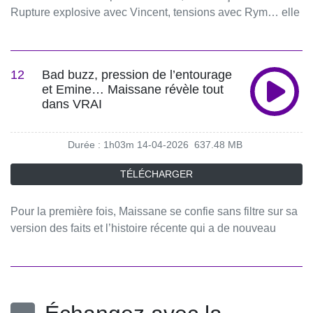
Rupture explosive avec Vincent, tensions avec Rym… elle
marqué la vie de vos personnalités préférées ?Chaque
revient sur tout, sans détour. Marwa se confie aussi sur son
mercredi à 12h, Jesta Hillmann reçoit une personnalité qui
passé douloureux, sa relation avec son père, ses amitiés
se confie à travers ses SMS, vocaux et messages
fidèles… et fait des révélations sur son nouveau crush ! 🎧
intimes.Des confidences inédites, des vérités sans filtre…
12
Bad buzz, pression de l’entourage
L’intégralité des épisodes de VRAI est disponible sur
Ici, tout est vrai, tout est dit.#VRAI #PodcastTéléRéalité
et Emine… Maissane révèle tout
Spotify et toutes les plateformes audio !🔔 Abonnez-vous
#Confidences Hébergé par Acast. Visitez
dans VRAI
pour ne rien manquer des prochains épisodes.📱
acast.com/privacy pour plus d'informations.
Retrouvez VRAI sur les réseaux :Instagram :
Durée : 1h03m
14-04-2026
637.48 MB
/ vrailepodcast TikTok : / vrailepodcast ©️ Produit par
Endemol FranceVRAI, le Podcast qui fait parler les stars
TÉLÉCHARGER
de télé-réalité.Amour, rupture, famille, succès, échec,
silences… et si vous pouviez lire les messages qui ont
Pour la première fois, Maissane se confie sans filtre sur sa
marqué la vie de vos personnalités préférées ?Chaque
version des faits et l’histoire récente qui a de nouveau
mercredi à 12h, Jesta Hillmann reçoit une personnalité qui
bouleversé son couple. Elle revient sur la pression de
se confie à travers ses SMS, vocaux et messages
l'entourage qu’elle a subie, sa relation avec Emine et les
intimes.Des confidences inédites, des vérités sans filtre…
failles sur lesquelles elle travaille au quotidien… 1h de
Ici, tout est vrai, tout est dit.#VRAI #PodcastTéléRéalité
confidences au micro de Jesta, entre vérités fortes et
#Confidences Hébergé par Acast. Visitez
moments d’émotion, où elle se livre comme jamais !🎧