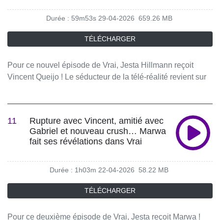
disponible sur Spotify et toutes les plateformes audio !🔔
Durée : 59m53s
29-04-2026
659.26 MB
Abonnez-vous pour ne rien manquer des prochains
épisodes.📱 Retrouvez VRAI sur les réseaux :Instagram :
TÉLÉCHARGER
/ vrailepodcast TikTok : / vrailepodcast ©️ Produit par
Endemol FranceVRAI, le Podcast qui fait parler les stars
Pour ce nouvel épisode de Vrai, Jesta Hillmann reçoit
de télé-réalité.Amour, rupture, famille, succès, échec,
Vincent Queijo ! Le séducteur de la télé-réalité revient sur
silences… et si vous pouviez lire les messages qui ont
les moments forts de sa vie. Entre son divorce avec Rym,
marqué la vie de vos personnalités préférées ?Chaque
sa relation avec Marwa, ses vraies amitiés et Secret Story,
mercredi à 12h, Jesta Hillmann reçoit une personnalité qui
il se confie sur les épisodes qui ont marqué son parcours.
se confie à travers ses SMS, vocaux et messages
11
Rupture avec Vincent, amitié avec
Un échange sans langue de bois, entre vérités et moments
intimes.Des confidences inédites, des vérités sans filtre…
Gabriel et nouveau crush… Marwa
d’émotion.🎧 L’intégralité des épisodes de VRAI est
Ici, tout est vrai, tout est dit.#VRAI #PodcastTéléRéalité
fait ses révélations dans Vrai
disponible sur Spotify et toutes les plateformes audio !🔔
#Confidences Hébergé par Acast. Visitez
Abonnez-vous pour ne rien manquer des prochains
acast.com/privacy pour plus d'informations.
Durée : 1h03m
22-04-2026
58.22 MB
épisodes.📱 Retrouvez VRAI sur les réseaux :Instagram :
/ vrailepodcast TikTok : / vrailepodcast ©️ Produit par
TÉLÉCHARGER
Endemol FranceVRAI, le Podcast qui fait parler les stars
de télé-réalité.Amour, rupture, famille, succès, échec,
Pour ce deuxième épisode de Vrai, Jesta reçoit Marwa !
silences… et si vous pouviez lire les messages qui ont