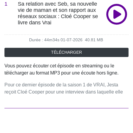
1
Sa relation avec Seb, sa nouvelle
vie de maman et son rapport aux
réseaux sociaux : Cloé Cooper se
livre dans Vrai
Durée : 44m34s
01-07-2026
40.81 MB
TÉLÉCHARGER
Vous pouvez écouter cet épisode en streaming ou le
télécharger au format MP3 pour une écoute hors ligne.
Pour ce dernier épisode de la saison 1 de VRAI, Jesta
reçoit Cloé Cooper pour une interview dans laquelle elle
se dévoile comme rarement.Elle revient sur sa relation
avec Seb, la maladie qu'ils ont traversée ensemble, sa
nouvelle vie de maman, son choix d'éloigner sa fille des
réseaux sociaux, son parcours après la télé-réalité et les
critiques auxquelles elle a dû faire face. Très émue, elle