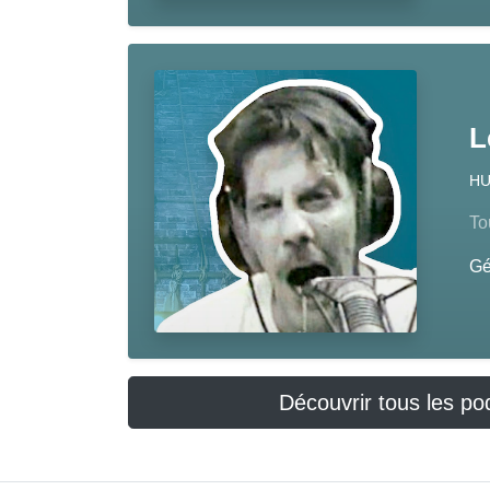
L
H
To
Gé
Découvrir tous les p