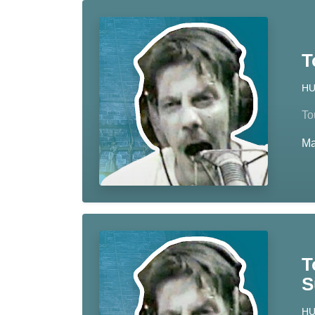
T
H
To
M
T
S
H