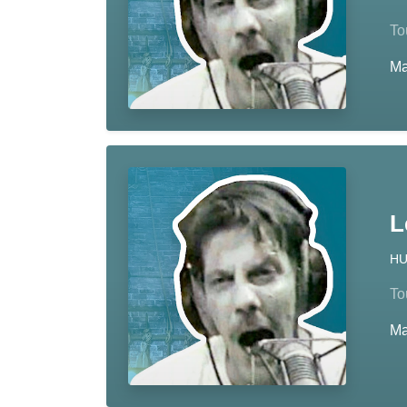
To
M
L
H
To
M