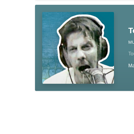
T
MU
To
M