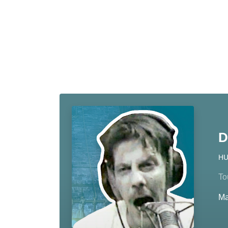
D
H
To
M