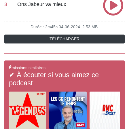
3
Ons Jabeur va mieux
Durée : 2m45s
04-06-2024
2.53 MB
TÉLÉCHARGER
Émissions similaires
✔ À écouter si vous aimez ce
podcast