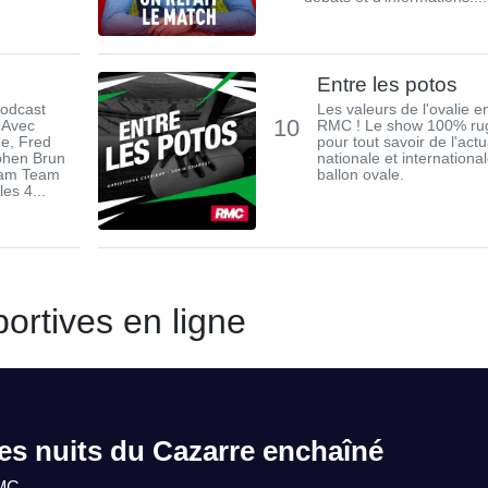
Entre les potos
podcast
Les valeurs de l'ovalie 
10
 Avec
RMC ! Le show 100% ru
ne, Fred
pour tout savoir de l'actu
phen Brun
nationale et internationa
ream Team
ballon ovale.
es 4...
ortives en ligne
es nuits du Cazarre enchaîné
MC