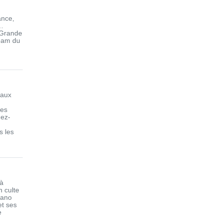
ance,
…
« Grande
eam du
 aux
les
dez-
s les
à
n culte
mano
et ses
e