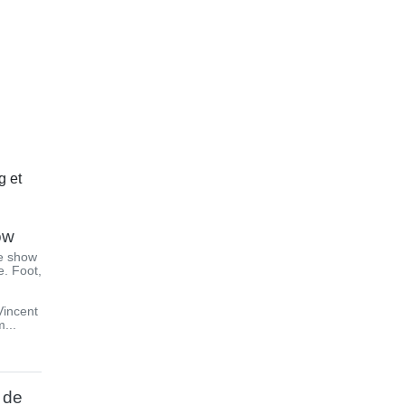
g et
ow
e show
. Foot,
Vincent
...
 de