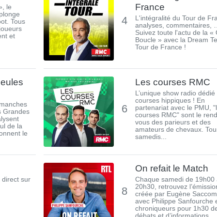
France
, le
 plonge
4
L'intégralité du Tour de Fr
oot. Tous
analyses, commentaires, 
 joueurs
Suivez toute l'actu de la 
nt et
Boucle » avec la Dream T
Tour de France !
eules
Les courses RMC
L’unique show radio dédié
courses hippiques ! En
dimanches
6
partenariat avec le PMU, "
s Grandes
courses RMC" sont le ren
lysent
vous des parieurs et des
ul de la
amateurs de chevaux. Tou
onnent le
samedis...
On refait le Match
 direct sur
Chaque samedi de 19h00 
20h30, retrouvez l’émissio
8
créée par Eugène Sacco
avec Philippe Sanfourche 
chroniqueurs pour 1h30 d
débats et d’informations....