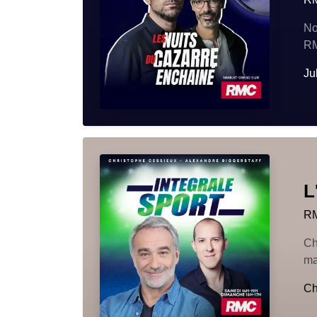
No
RM
Ju
L
R
Ch
ma
Ch