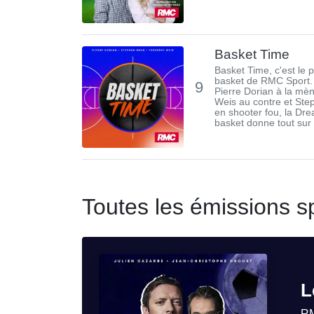
Basket Time
Basket Time, c'est le 
basket de RMC Sport.
9
Pierre Dorian à la mè
Weis au contre et Ste
en shooter fou, la D
basket donne tout sur l
Toutes les émissions sp
L
R