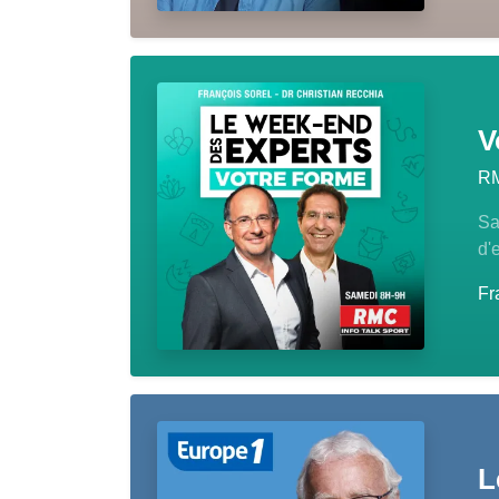
V
R
Sa
d'
Fr
L