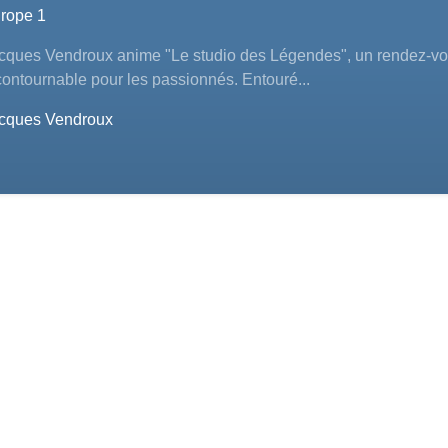
rope 1
cques Vendroux anime "Le studio des Légendes", un rendez-v
contournable pour les passionnés. Entouré...
cques Vendroux