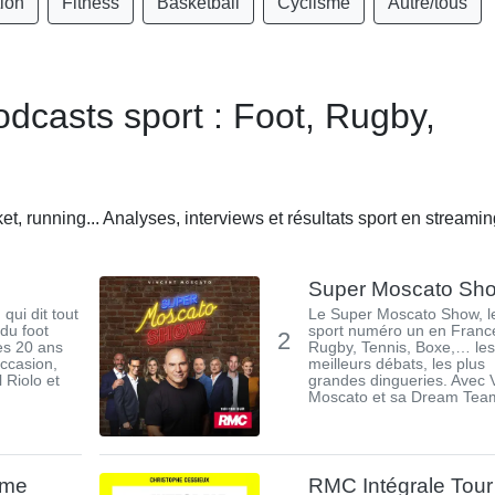
tion
Fitness
Basketball
Cyclisme
Autre/tous
odcasts sport : Foot, Rugby,
et, running... Analyses, interviews et résultats sport en streamin
Super Moscato Sh
 qui dit tout
Le Super Moscato Show, l
du foot
sport numéro un en France
2
es 20 ans
Rugby, Tennis, Boxe,… les
occasion,
meilleurs débats, les plus
l Riolo et
grandes dingueries. Avec 
Moscato et sa Dream Team
mme
RMC Intégrale Tour