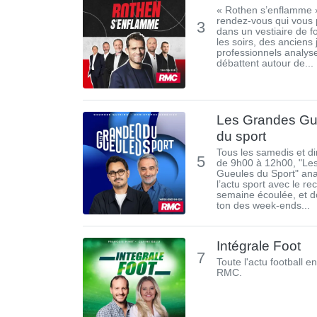
« Rothen s’enflamme »
rendez-vous qui vous
3
dans un vestiaire de f
les soirs, des anciens
professionnels analyse
débattent autour de...
Les Grandes Gu
du sport
Tous les samedis et 
5
de 9h00 à 12h00, "Le
Gueules du Sport" ana
l’actu sport avec le rec
semaine écoulée, et d
ton des week-ends...
Intégrale Foot
7
Toute l'actu football en
RMC.