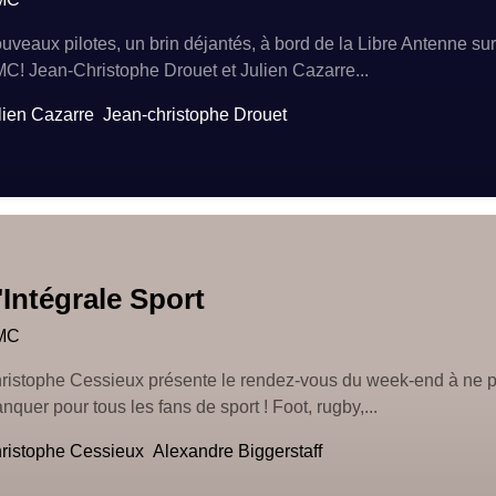
uveaux pilotes, un brin déjantés, à bord de la Libre Antenne sur
C! Jean-Christophe Drouet et Julien Cazarre...
lien Cazarre
Jean-christophe Drouet
'Intégrale Sport
MC
ristophe Cessieux présente le rendez-vous du week-end à ne 
nquer pour tous les fans de sport ! Foot, rugby,...
ristophe Cessieux
Alexandre Biggerstaff