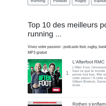
Running
Football
Rugby
Équita
Top 10 des meilleurs p
running ...
Vivez votre passion : podcasts foot, rugby, bask
MP3 gratuit
L'Afterfoot RMC
L’After Foot, l'émission
haut ce que le monde 
1
pense tout bas, fête s
cette saison ! A cette 
Gilbert Brisbois, Danie
toute...
Rothen s'enfla