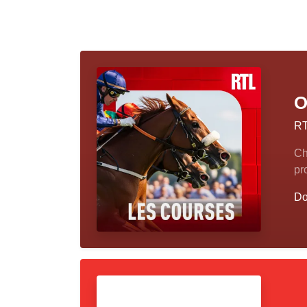
O
R
Ch
pr
Do