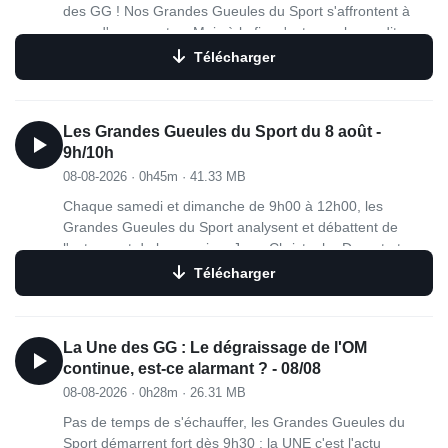
des GG ! Nos Grandes Gueules du Sport s'affrontent à
coup d'arguments... Mais à la fin, c'est vous les auditeurs,
qui choisissez l'équipe victorieuse !
Télécharger
Les Grandes Gueules du Sport du 8 août -
9h/10h
08-08-2026
·
0h45m
·
41.33 MB
Chaque samedi et dimanche de 9h00 à 12h00, les
Grandes Gueules du Sport analysent et débattent de
l'actu sport de la semaine. Jean-Christophe Drouet et
Christophe Cessieux sont entourés de sportifs de renom :
Télécharger
David Douillet, Pascal Dupraz, Sarah Pitkowski, Denis
Charvet, Frederic Weis, Marc Madiot, Marion Bartoli,
Julien Benneteau, Jérôme Pineau, Frédéric Lecanu ou
La Une des GG : Le dégraissage de l'OM
Cédric Heymans.
continue, est-ce alarmant ? - 08/08
08-08-2026
·
0h28m
·
26.31 MB
Pas de temps de s'échauffer, les Grandes Gueules du
Sport démarrent fort dès 9h30 : la UNE c'est l'actu