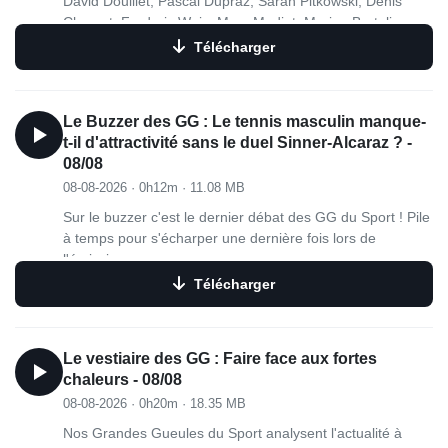
David Douillet, Pascal Dupraz, Sarah Pitkowski, Denis
Charvet, Frederic Weis, Marc Madiot, Marion Bartoli,
Julien Benneteau, Jérôme Pineau, Frédéric Lecanu ou
Télécharger
Cédric Heymans.
Le Buzzer des GG : Le tennis masculin manque-
t-il d'attractivité sans le duel Sinner-Alcaraz ? -
08/08
08-08-2026
·
0h12m
·
11.08 MB
Sur le buzzer c'est le dernier débat des GG du Sport ! Pile
à temps pour s'écharper une dernière fois lors de
l'émission…
Télécharger
Le vestiaire des GG : Faire face aux fortes
chaleurs - 08/08
08-08-2026
·
0h20m
·
18.35 MB
Nos Grandes Gueules du Sport analysent l'actualité à