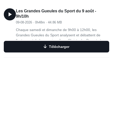
Les Grandes Gueules du Sport du 9 août -
9h/10h
09-08-2026
·
0h48m
·
44.86 MB
Chaque samedi et dimanche de 9h00 à 12h00, les
Grandes Gueules du Sport analysent et débattent de
l'actu sport de la semaine. Jean-Christophe Drouet et
Christophe Cessieux sont entourés de sportifs de renom :
Télécharger
David Douillet, Pascal Dupraz, Sarah Pitkowski, Denis
Charvet, Frederic Weis, Marc Madiot, Marion Bartoli,
Julien Benneteau, Jérôme Pineau, Frédéric Lecanu ou
Cédric Heymans.