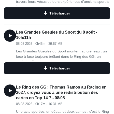
travers leurs vécus et leurs expériences d'anciens sportifs
!
Télécharger
Les Grandes Gueules du Sport du 8 août -
10h/11h
08-08-2026
·
0h43m
·
39.67 MB
Les Grandes Gueules du Sport montent au créneau : un
face à face toujours brûlant dans le Ring des GG, un
capitaine Cessieux qui prend le brassard pour pousser un
coup de gueule, et un dernier quart d'heure nostalgie
Télécharger
avec les GG remontent le temps ! C'est le programme de
10h00 à 11h00 dans les Grandes Gueules du Sport.
Le Ring des GG : Thomas Ramos au Racing en
2027, croyez-vous à une redistribution des
cartes en Top 14 ? - 08/08
08-08-2026
·
0h17m
·
16.31 MB
Une actu sportive, un débat, et deux camps : c'est le Ring