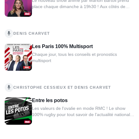
Le nouveau show animé par Marion Bartoli prend
place chaque dimanche à 19h30 ! Aux côtés de
Georges Quirino, elle vient tirer le bilan de toute
l’actualité sportive du week-end, sur un ton franc et
direct !
DENIS CHARVET
Les Paris 100% Multisport
Chaque jour, tous les conseils et pronostics
multisport
CHRISTOPHE CESSIEUX ET DENIS CHARVET
Entre les potos
Les valeurs de l'ovalie en mode RMC ! Le show
100% rugby pour tout savoir de l'actualité nationale
et internationale du ballon ovale.