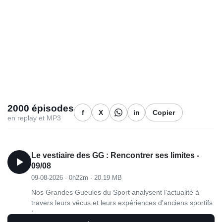
2000 épisodes
f
X
in
Copier
en replay et MP3
Le vestiaire des GG : Rencontrer ses limites -
09/08
09-08-2026
·
0h22m
·
20.19 MB
Nos Grandes Gueules du Sport analysent l'actualité à
travers leurs vécus et leurs expériences d'anciens sportifs
!