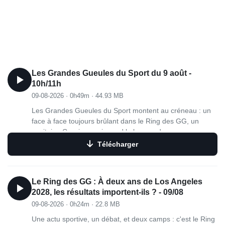
Les Grandes Gueules du Sport du 9 août -
10h/11h
09-08-2026
·
0h49m
·
44.93 MB
Les Grandes Gueules du Sport montent au créneau : un
face à face toujours brûlant dans le Ring des GG, un
capitaine Cessieux qui prend le brassard pour pousser un
coup de gueule, et un dernier quart d'heure nostalgie
Télécharger
avec les GG remontent le temps ! C'est le programme de
10h00 à 11h00 dans les Grandes Gueules du Sport.
Le Ring des GG : À deux ans de Los Angeles
2028, les résultats importent-ils ? - 09/08
09-08-2026
·
0h24m
·
22.8 MB
Une actu sportive, un débat, et deux camps : c'est le Ring