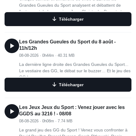
Grandes Gueules du Sport analysent et débattent de
l'actu sport de la semaine. Jean-Christophe Drouet et
Christophe Cessieux sont entourés de sportifs de renom :
Télécharger
David Douillet, Marie Martinod, Pascal Dupraz, Sarah
Pitkowski, Sophie Kamoun, Denis Charvet, Frederic Weis,
Olivier Panis, Marc Madiot, Marion Bartoli, Cyrille Maret,
Les Grandes Gueules du Sport du 8 août -
Jérôme Pineau ou Renaud Longuèvre.
11h/12h
08-08-2026
·
0h44m
·
40.31 MB
La dernière ligne droite des Grandes Gueules du Sport...
Le vestiaire des GG, le débat sur le buzzer… Et le jeu des
GG !
Télécharger
Les Jeux Jeux du Sport : Venez jouer avec les
GGDS au 3216 ! - 08/08
08-08-2026
·
0h08m
·
7.74 MB
Le grand jeu des GG du Sport ! Venez vous confronter à