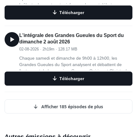
brûlante du sport, entre infos, analyses et débats.
Télécharger
L'intégrale des Grandes Gueules du Sport du
dimanche 2 août 2026
02-08-2026
·
2h19m
·
128.17 MB
Chaque samedi et dimanche de 9h00 à 12h00, les
Grandes Gueules du Sport analysent et débattent de
l'actu sport de la semaine. Georges Quirino et Christophe
Cessieux sont entourés de sportifs de renom : David
Télécharger
Douillet, Pascal Dupraz, Sarah Pitkowski, Sophie Kamoun,
Denis Charvet, Frederic Weis, Olivier Panis, Marc Madiot,
Marion Bartoli, Cyrille Maret, Jérôme Pineau ou Renaud
Longuèvre.
Afficher 185 épisodes de plus
Autres émissions à découvrir