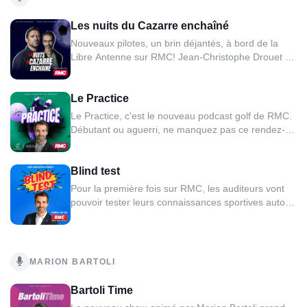
Les nuits du Cazarre enchaîné
Nouveaux pilotes, un brin déjantés, à bord de la
Libre Antenne sur RMC! Jean-Christophe Drouet et
Julien Cazarre prennent le relais. Après les grands
matchs, quand la lumière reste allumée pour les
Le Practice
vrais passionnés, place à la Libre Antenne : un
espace à part, entre passion, humour et dérision,
Le Practice, c'est le nouveau podcast golf de RMC.
débats...
Débutant ou aguerri, ne manquez pas ce rendez-
vous deux fois par mois. Des astuces, des tips et
des invités prestigieux.
Blind test
Pour la première fois sur RMC, les auditeurs vont
pouvoir tester leurs connaissances sportives autour
d'un jeu sur les grands événements vécus sur
RMC. Ils vont devoir retrouver 5 événements
sportifs, du plus facile au plus difficile, grâce à des
commentaires diffusés à l'antenne. Pour y parvenir,
MARION BARTOLI
les...
Bartoli Time