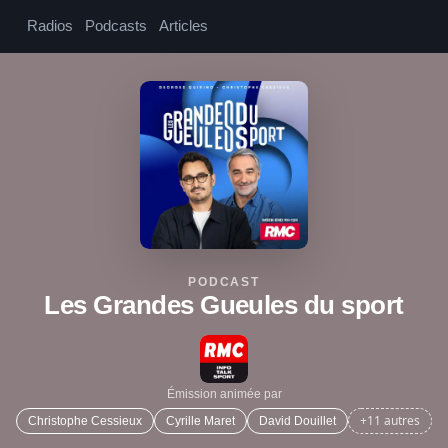
Radios
Podcasts
Articles
PODCAST
Les Grandes Gueules du sport
Émission animée par
+11 autres
Christophe Cessieux
Cyrille Maret
David Douillet