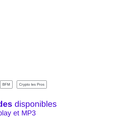
BFM
Crypto les Pros
des
disponibles
play et MP3