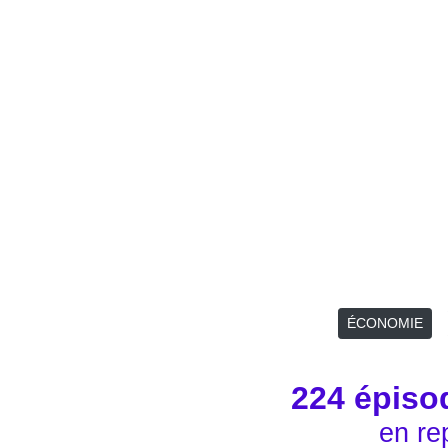
ÉCONOMIE
224 épiso
en re