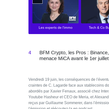
Les experts de l'immo
Tech & Co B
4
BFM Crypto, les Pros : Binance,
menace MiCA avant le 1er juille
Vendredi 19 juin, les conséquences de l'éventu
craintes de C. Lagarde face aux stablecoins doll
abordés par Xavier Fenaux, associé chez Inter
Youtube Hasheur et CEO de Meria, et Alexandre
reçus par Guillaume Sommerer, dans l'émissi
l'émission et réécoutez-la en podcast.