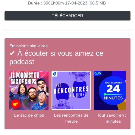
Durée : 3961h00m
17-04-2023
60.5 MB
TÉLÉCHARGER
Émissions similaires
✔ À écouter si vous aimez ce
podcast
Le sac de chips
Les rencontres de
Tout savoir en 24
l'heure
minutes