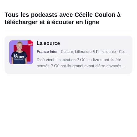
Tous les podcasts avec Cécile Coulon à
télécharger et à écouter en ligne
La source
France Inter
·
Culture
,
Littérature & Philosophie
·
Cécile Coulon
D’où vient l’inspiration ? Où les livres ont-ils été
pensés ? Où ont-ils grandi avant d’être envoyés à
des maisons d’édition et mis en pile sur les tables
des libraires ? La source propose aux auditeurs
d’entendre celles et ceux qui font la littérature
expliquer comment tout a...