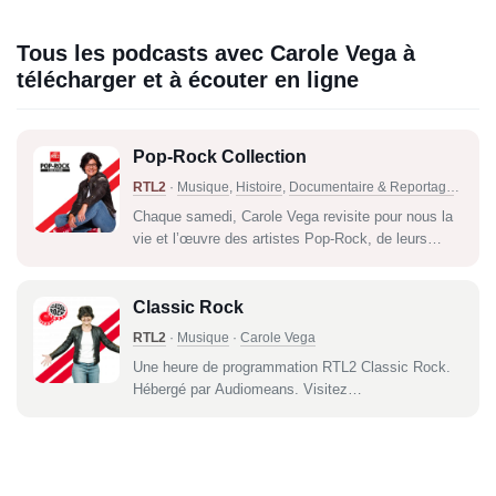
Tous les podcasts avec Carole Vega à
télécharger et à écouter en ligne
Pop-Rock Collection
RTL2
·
Musique
,
Histoire
,
Documentaire & Reportage
·
Caro
Chaque samedi, Carole Vega revisite pour nous la
vie et l’œuvre des artistes Pop-Rock, de leurs
albums emblématiques avec des coulisses et des
anecdotes inédites. Hébergé par Audiomeans.
Visitez audiomeans.fr/politique-de-confidentialite
Classic Rock
pour plus d'informations.
RTL2
·
Musique
·
Carole Vega
Une heure de programmation RTL2 Classic Rock.
Hébergé par Audiomeans. Visitez
audiomeans.fr/politique-de-confidentialite pour plus
d'informations.