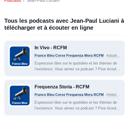
Podcasts
Jean-Paul Luciani
Tous les podcasts avec Jean-Paul Luciani à
télécharger et à écouter en ligne
In Vivo - RCFM
France Bleu Corse Frequenza Mora RCFM
·
Actualité
·
Jea
Expression libre sur le quotidien et les thèmes de
l’existence. Vous aimez ce podcast ? Pour écouter
tous les épisodes sans limite, rendez-vous sur
Radio France.
Frequenza Storia - RCFM
France Bleu Corse Frequenza Mora RCFM
·
Histoire
·
Jean
Expression libre sur le quotidien et les thèmes de
l’existence. Vous aimez ce podcast ? Pour écouter
tous les épisodes sans limite, rendez-vous sur
Radio France.