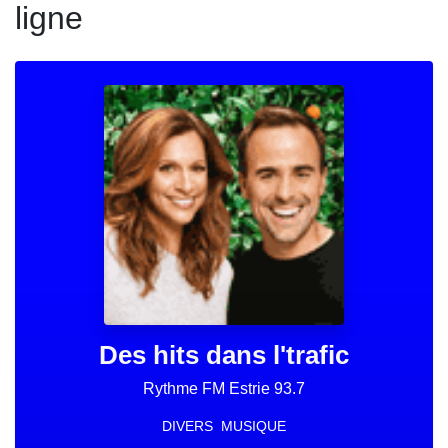
ligne
Des hits dans l'trafic
Rythme FM Estrie 93.7
DIVERS
MUSIQUE