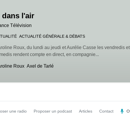
 dans l'air
ance Télévision
TUALITÉ
ACTUALITÉ GÉNÉRALE & DÉBATS
roline Roux, du lundi au jeudi et Aurélie Casse les vendredis et
medis rendent compte en direct, en compagnie...
roline Roux
Axel de Tarlé
oser une radio
Proposer un podcast
Articles
Contact
O