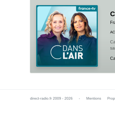
C
Fr
AC
Ca
sa
Ca
direct-radio.fr
2009 - 2026
-
Mentions
Prop