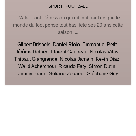
SPORT
FOOTBALL
L’After Foot, l'émission qui dit tout haut ce que le
monde du foot pense tout bas, fête ses 20 ans cette
saison !...
Gilbert Brisbois
Daniel Riolo
Emmanuel Petit
Jérôme Rothen
Florent Gautreau
Nicolas Vilas
Thibaut Giangrande
Nicolas Jamain
Kevin Diaz
Walid Acherchour
Ricardo Faty
Simon Dutin
Jimmy Braun
Sofiane Zouaoui
Stéphane Guy