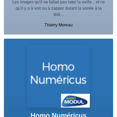
Les images qu'il ne fallait pas rater la veille... et ce
qu'il y a à voir ou à zapper durant la soirée à la
télé...
Thierry Moreau
Homo Numéricus