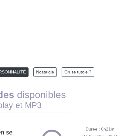
RSONNALITÉ
Nostalgie
On se tutoie ?
des
disponibles
play et MP3
Durée : 0h21m
On se