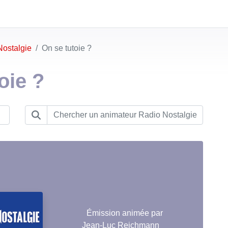
Nostalgie
On se tutoie ?
oie ?
Émission animée par
Jean-Luc Reichmann