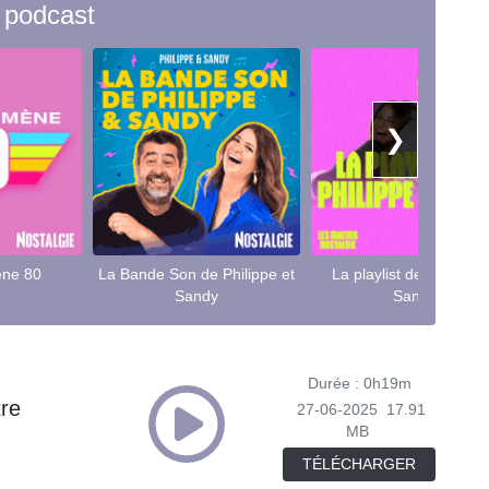
 podcast
❯
ne 80
La Bande Son de Philippe et
La playlist de Philippe 
Sandy
Sandy
Durée : 0h19m
tre
27-06-2025
17.91
MB
TÉLÉCHARGER