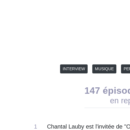
INTERVIEW
MUSIQUE
PE
147 épiso
en re
1
Chantal Lauby est l'invitée de "