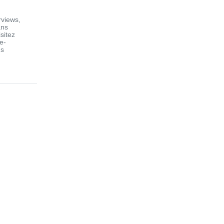
views,
ans
sitez
e-
us