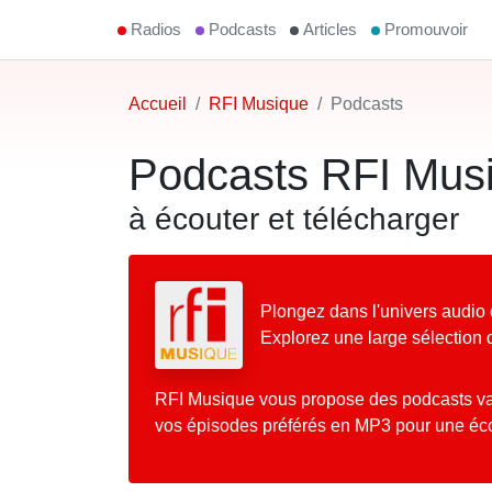
Radios
Podcasts
Articles
Promouvoir
Accueil
RFI Musique
Podcasts
Podcasts RFI Mus
à écouter et télécharger
Plongez dans l'univers audio
Explorez une large sélection 
RFI Musique vous propose des podcasts va
vos épisodes préférés en MP3 pour une écou