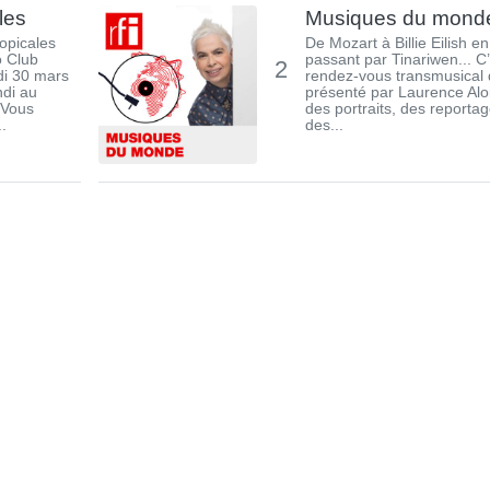
les
Musiques du mond
opicales
De Mozart à Billie Eilish en
o Club
passant par Tinariwen... C
2
ndi 30 mars
rendez-vous transmusical 
ndi au
présenté par Laurence Aloi
 Vous
des portraits, des reportag
.
des...