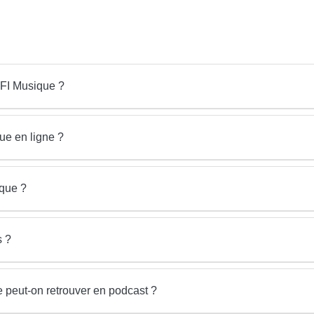
RFI Musique ?
e en ligne ?
ique ?
s ?
 peut-on retrouver en podcast ?