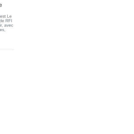
e
’est Le
de RFI
r, avec
es,