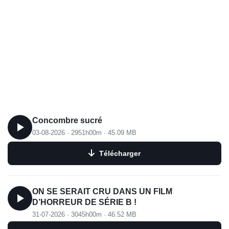
Concombre sucré
03-08-2026
·
2951h00m
·
45.09 MB
Télécharger
ON SE SERAIT CRU DANS UN FILM
D’HORREUR DE SÉRIE B !
31-07-2026
·
3045h00m
·
46.52 MB