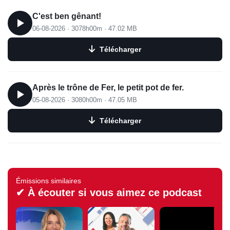
C'est ben gênant!
06-08-2026
·
3078h00m
·
47.02 MB
Télécharger
Après le trône de Fer, le petit pot de fer.
05-08-2026
·
3080h00m
·
47.05 MB
Télécharger
Émissions similaires
✔ À écouter si vous aimez ce podcast