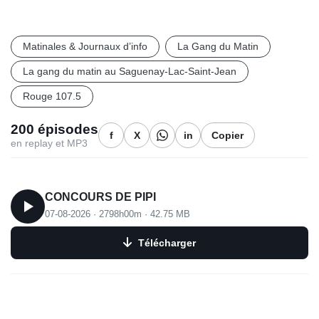
Matinales & Journaux d’info
La Gang du Matin
La gang du matin au Saguenay-Lac-Saint-Jean
Rouge 107.5
200 épisodes
f
X
in
Copier
en replay et MP3
CONCOURS DE PIPI
07-08-2026
·
2798h00m
·
42.75 MB
Télécharger