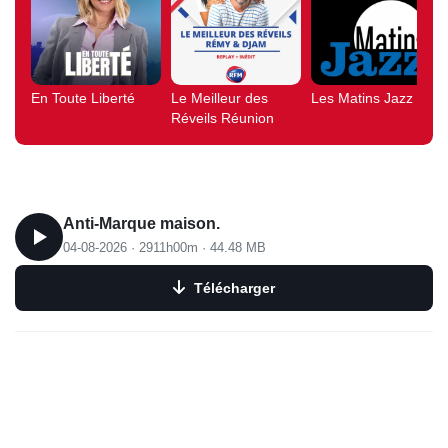
En Toute Liberté
Le Meilleur des
Les Matins Jazz
Réveils Réunion
Anti-Marque maison.
04-08-2026
·
2911h00m
·
44.48 MB
Télécharger