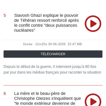
5
Siavosh Ghazi explique le pouvoir
de Téhéran ressort renforcé après
le conflit contre "deux puissances
nucléaires"
Durée : 11m25s
30-06-2026
10.47 MB
TÉLÉCHARGER
Depuis le début de la guerre, il intervient jusqu'à 80 fois
par jour dans les médias français pour raconter la situation
à Téhéran. C'est l'un des rares journalistes francophones
en Iran. Comment vit-il la guerre de l'intérieur ? Comment
parvient-il à travailler sur place ? Il raconte son quotidien
6
La mère et le beau-père de
dans Carnet de guerre (Ed. First). Siavosh Ghazi,
Christophe Gleizes s'inquiètent que
correspondant de RFI et France 24, est l'invité de RTL
"le monde extérieur devienne de