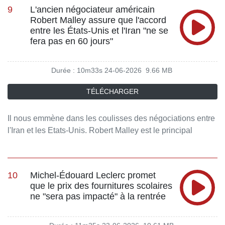
prêt qu'elle est incapable de rembourser. Elle repart en
9
L'ancien négociateur américain
tournée et sera en janvier au Palais des Congrès. Elle est
Robert Malley assure que l'accord
l'invitée de RTL Matin. Ecoutez Face à Fogiel du 25 juin
entre les États-Unis et l'Iran "ne se
2026.
fera pas en 60 jours"
Durée : 10m33s
24-06-2026
9.66 MB
TÉLÉCHARGER
Il nous emmène dans les coulisses des négociations entre
l'Iran et les Etats-Unis. Robert Malley est le principal
négociateur de l'accord nucléaire iranien de 2015. C'est
également l'ancien envoyé spécial pour l'Iran de Joe
Biden. Faut-il croire dans l'accord signé à Versailles ?
10
Michel-Édouard Leclerc promet
Robert Malley est l'invité de RTL Matin. Ecoutez Face à
que le prix des fournitures scolaires
Fogiel du 24 juin 2026.
ne "sera pas impacté" à la rentrée