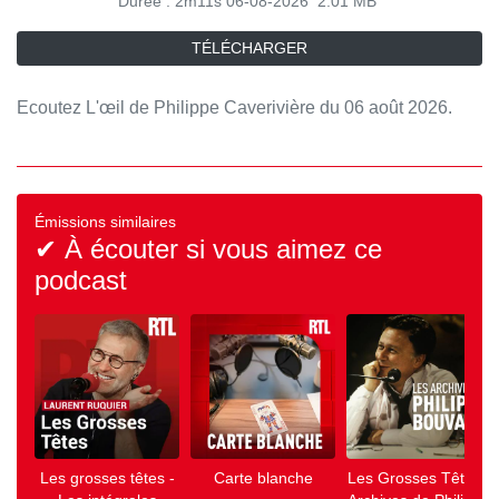
Durée : 2m11s
06-08-2026
2.01 MB
TÉLÉCHARGER
Ecoutez L'œil de Philippe Caverivière du 06 août 2026.
Émissions similaires
✔ À écouter si vous aimez ce
podcast
Les grosses têtes -
Carte blanche
Les Grosses Têtes -