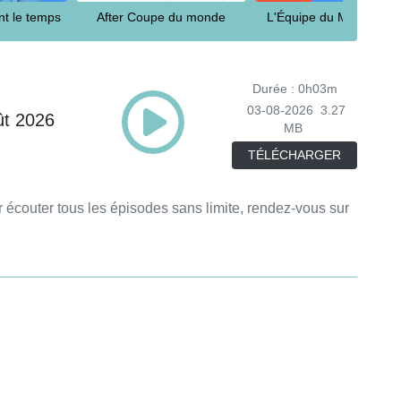
t le temps
After Coupe du monde
L'Équipe du Mondial 2
Durée : 0h03m
03-08-2026
3.27
ût 2026
MB
TÉLÉCHARGER