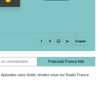
f
X
in
Copier
r un commentaire
Podcasts France Info
 épisodes sans limite, rendez-vous sur Radio France