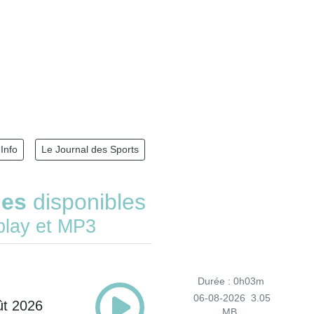
Info
Le Journal des Sports
des
disponibles
play et MP3
Durée : 0h03m
06-08-2026
3.05
ût 2026
MB