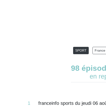
SPORT
France 
98 épiso
en re
1
franceinfo sports du jeudi 06 ao