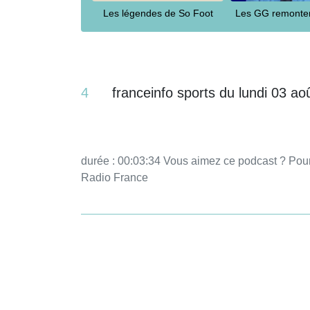
Les légendes de So Foot
Les GG remonten
4
franceinfo sports du lundi 03 ao
durée : 00:03:34 Vous aimez ce podcast ? Pour écouter tous les épisodes sans limite, rendez-vous sur
Radio France