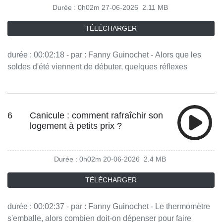
Durée : 0h02m
27-06-2026
2.11 MB
TÉLÉCHARGER
durée : 00:02:18 - par : Fanny Guinochet - Alors que les
soldes d'été viennent de débuter, quelques réflexes
simples permettent de profiter des réductions sans tomber
dans les pièges. En ligne comme en magasin, la vigilance
reste de mise. Vous aimez ce podcast ? Pour écouter tous
les épisodes sans limite, rendez-vous sur Radio France
6
Canicule : comment rafraîchir son
logement à petits prix ?
Durée : 0h02m
20-06-2026
2.4 MB
TÉLÉCHARGER
durée : 00:02:37 - par : Fanny Guinochet - Le thermomètre
s'emballe, alors combien doit-on dépenser pour faire