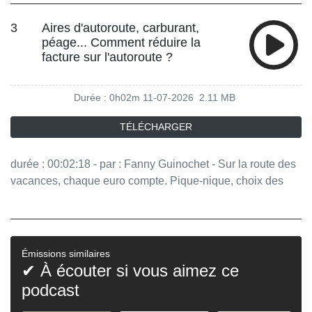
comparaison des prix. Vous aimez ce podcast ? Pour
3
Aires d'autoroute, carburant,
écouter tous les épisodes sans limite, rendez-vous sur
péage... Comment réduire la
Radio France
facture sur l'autoroute ?
Durée : 0h02m
11-07-2026
2.11 MB
TÉLÉCHARGER
durée : 00:02:18 - par : Fanny Guinochet - Sur la route des
vacances, chaque euro compte. Pique-nique, choix des
stations-service, aires moins chères ou astuces sur les
péages : quelques conseils permettent de limiter les
dépenses pendant les grands trajets estivaux. Vous aimez
ce podcast ? Pour écouter tous les épisodes sans limite,
Émissions similaires
rendez-vous sur Radio France
✔ À écouter si vous aimez ce
podcast