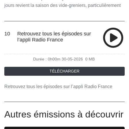
jours revient la saison des vide-greniers, particulièrement
prisés des Français. Entre organisation de la vente, choix
de l'emplacement et bons réflexes côté acheteurs, ces
rendez-vous demandent un minimum de préparation pour
être vraiment rentables. Vous aimez ce podcast ? Pour
10
Retrouvez tous les épisodes sur
l’appli Radio France
écouter tous les épisodes sans limite, rendez-vous sur
Radio France
Durée : 0h00m
30-05-2026
0 MB
TÉLÉCHARGER
Retrouvez tous les épisodes sur l’appli Radio France
Autres émissions à découvrir