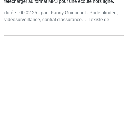
télécharger au format MP3 pour une écoute hors ligne.
durée : 00:02:25 - par : Fanny Guinochet - Porte blindée,
vidéosurveillance, contrat d'assurance… Il existe de
nombreuses solutions pour protéger son logement des
cambriolages. Avant de partir en vacances, quelques
précautions simples peuvent faire toute la différence. Vous
aimez ce podcast ? Pour écouter tous les épisodes sans
limite, rendez-vous sur Radio France