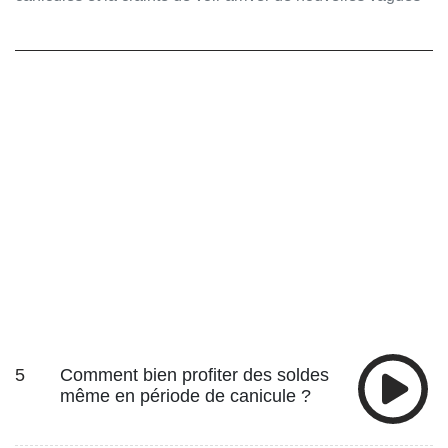
de chaleur, les climatiseurs s’arrachent. Des escrocs n’ont
pas tardé à investir le créneau, et il est facile de se faire
avoir. Vous aimez ce podcast ? Pour écouter tous les
épisodes sans limite, rendez-vous sur Radio France
5
Comment bien profiter des soldes
même en période de canicule ?