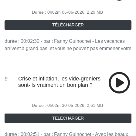
Durée : 0h02m
06-06-2026
2.29 MB
TÉLÉCHARGER
durée : 00:02:30 - par : Fanny Guinochet - Les vacances
arrivent à grand pas, et vous ne pouvez pas emmener votre
animal de compagnie avec vous. Comment le faire garder
sans vous ruiner ? Vous aimez ce podcast ? Pour écouter
tous les épisodes sans limite, rendez-vous sur Radio
France
9
Crise et inflation, les vide-greniers
sont-ils vraiment un bon plan ?
Durée : 0h02m
30-05-2026
2.61 MB
TÉLÉCHARGER
durée : 00:02:51 - par : Fanny Guinochet - Avec les beaux