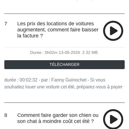
baisser la température chez soi ? Vous aimez ce podcast ?
Pour écouter tous les épisodes sans limite, rendez-vous
sur Radio France
7
Les prix des locations de voitures
augmentent, comment faire baisser
la facture ?
Durée : 0h02m
13-06-2026
2.32 MB
TÉLÉCHARGER
durée : 00:02:32 - par : Fanny Guinochet - Si vous
souhaitez louer une voiture cet été, préparez-vous à payer
plus cher. Malgré tout il est possible de limiter le coût. Vous
aimez ce podcast ? Pour écouter tous les épisodes sans
limite, rendez-vous sur Radio France
8
Comment faire garder son chien ou
son chat à moindre coût cet été ?